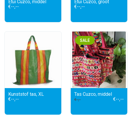
Etui Cuzco, middel
Etui Cuzco, groot
€--,--
€--,--
SALE
Kunststof tas, XL
Tas Cuzco, middel
€--,--
€--,--
€--,--