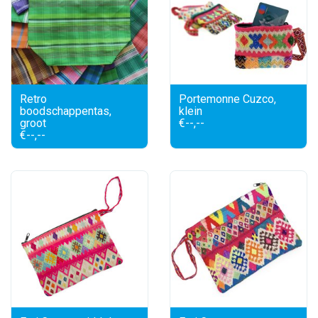
Retro
Portemonne Cuzco,
boodschappentas,
klein
groot
€--,--
€--,--