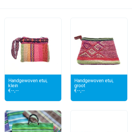
feesten
nieuw
sale
over titicaca
Handgewoven etui,
Handgewoven etui,
klein
groot
€--,--
€--,--