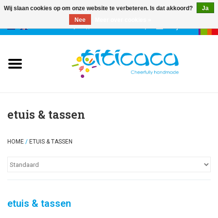
Wij slaan cookies op om onze website te verbeteren. Is dat akkoord?
Ja
Nee
Meer over cookies »
0 Artikelen - €--,--
Mijn account
poppen
deco & geluk
stories
etuis & tassen
etuis & tassen
HOME
/
ETUIS & TASSEN
sleutelhangers
accessoires
etuis & tassen