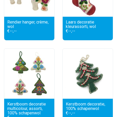
Rendier hanger, crème,
Laars decoratie
wol
kleurassorti, wol
€--,--
€--,--
Kerstboom decoratie
Kerstboom decoratie,
multicolour, assorti,
100% schapenwol
100% schapenwol
€--,--