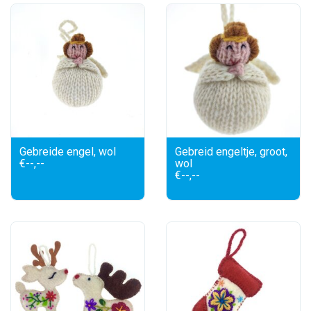
Gebreide engel, wol
Gebreid engeltje, groot,
€--,--
wol
€--,--