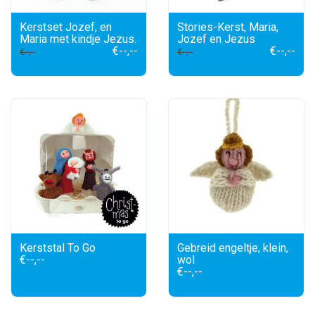
Kerstset Jozef, en
Stories-Kerst, Maria,
Maria met kindje Jezus.
Jozef en Jezus
€--,--
€--,--
€--,--
€--,--
Kerststal To Go
Gebreid engeltje, klein,
€--,--
wol
€--,--