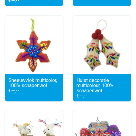
€--,--
Sneeuwvlok multicolor,
Hulst decoratie
100% schapenwol
multicolour, 100%
€--,--
schapenwol
€--,--