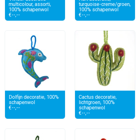
multicolour, assorti,
turquoise-creme/groen,
100% schapenwol
100% schapenwol
€--,--
€--,--
Dolfijn decoratie, 100%
Cactus decoratie,
schapenwol
lichtgroen, 100%
€--,--
schapenwol
€--,--