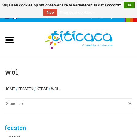
Wij slaan cookies op om onze website te verbeteren. Is dat akkoord?
Ja
Nee
Meer over cookies »
0 Artikelen - €--,--
Mijn account
poppen
deco & geluk
stories
wol
etuis & tassen
HOME
/
FEESTEN
/
KERST
/
WOL
sleutelhangers
accessoires
feesten