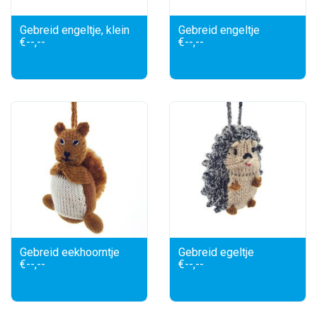
Gebreid engeltje, klein
Gebreid engeltje
€--,--
€--,--
Gebreid eekhoorntje
Gebreid egeltje
€--,--
€--,--