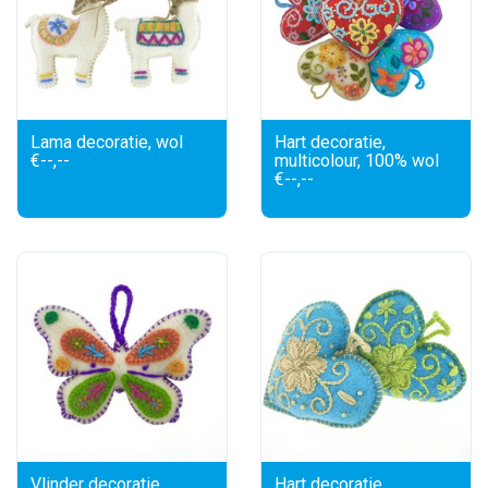
Lama decoratie, wol
Hart decoratie,
€--,--
multicolour, 100% wol
€--,--
Vlinder decoratie
Hart decoratie,