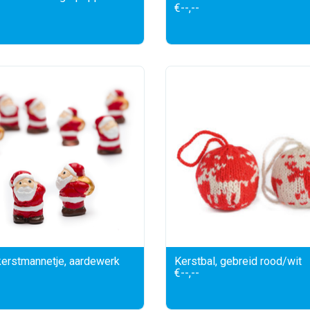
€--,--
kerstmannetje, aardewerk
Kerstbal, gebreid rood/wit
€--,--