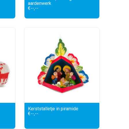
aardenwerk
€--,--
Kerststalletje in piramide
€--,--