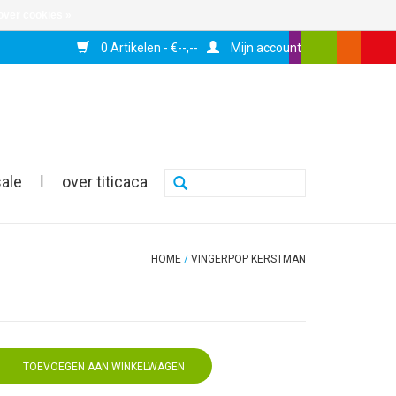
over cookies »
0 Artikelen - €--,--
Mijn account
sale
|
over titicaca
HOME
/
VINGERPOP KERSTMAN
TOEVOEGEN AAN WINKELWAGEN