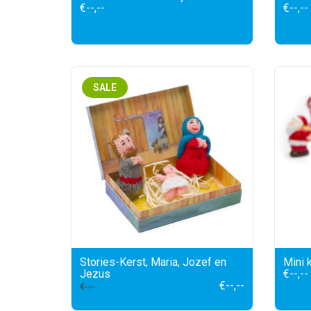
€--,--
€--,--
SALE
Stories-Kerst, Maria, Jozef en
Mini 
Jezus
€--,--
€--,--
€--,--