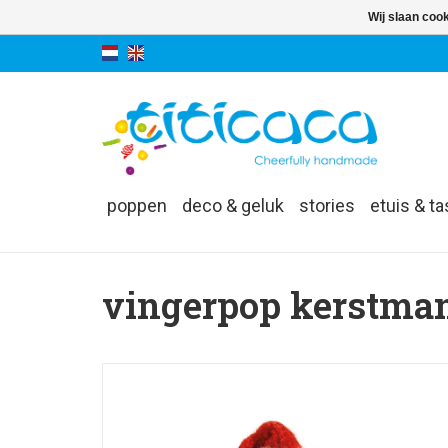
Wij slaan coo
poppen
deco & geluk
stories
etuis & t
vingerpop kerstma