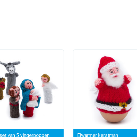
set van 5 vingerpoppen
Eiwarmer kerstman