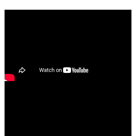
feesten
nieuw
sale
over titicaca