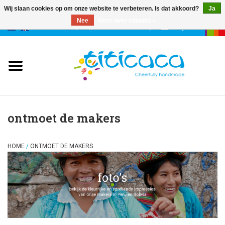
Wij slaan cookies op om onze website te verbeteren. Is dat akkoord?
Ja
Nee
Meer over cookies »
0 Artikelen - €--,--
Mijn account
poppen
deco & geluk
stories
ontmoet de makers
etuis & tassen
HOME
/
ONTMOET DE MAKERS
sleutelhangers
accessoires