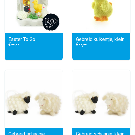
Easter To Go
Gebreid kuikentje, klein
€--,--
€--,--
Gebreid schaapje
Gebreid schaapje, klein