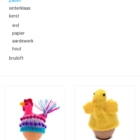
pasen
feesten
sinterklaas
kerst
nieuw
wol
papier
sale
aardewerk
hout
over titicaca
bruiloft