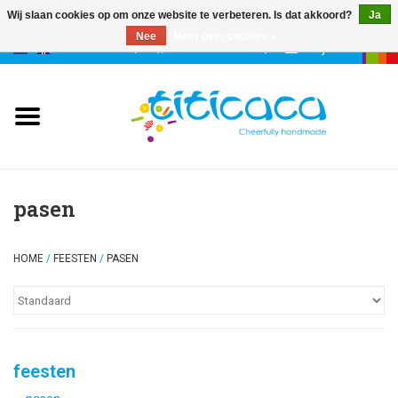
Wij slaan cookies op om onze website te verbeteren. Is dat akkoord?
Ja
Nee
Meer over cookies »
0 Artikelen - €--,--
Mijn account
poppen
deco & geluk
stories
pasen
etuis & tassen
HOME
/
FEESTEN
/
PASEN
sleutelhangers
accessoires
feesten