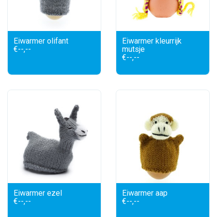
Eiwarmer olifant
Eiwarmer kleurrijk
€--,--
mutsje
€--,--
Eiwarmer ezel
Eiwarmer aap
€--,--
€--,--