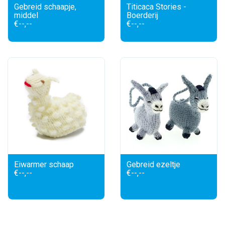
Gebreid schaapje,
Titicaca Stories -
middel
Boerderij
€--,--
€--,--
Eiwarmer schaap
Gebreid ezeltje
€--,--
€--,--