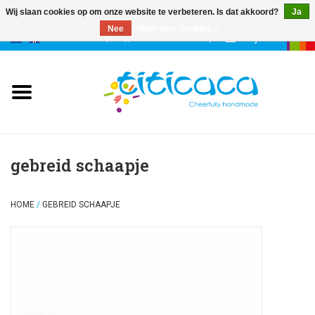
Wij slaan cookies op om onze website te verbeteren. Is dat akkoord?
Ja
Nee
Meer over cookies »
0 Artikelen - €--,--
Mijn account
poppen
deco & geluk
stories
gebreid schaapje
etuis & tassen
HOME
/
GEBREID SCHAAPJE
sleutelhangers
accessoires