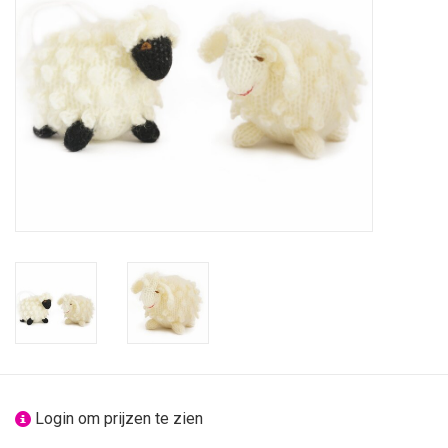
feesten
nieuw
sale
over titicaca
Login om prijzen te zien