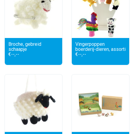
Broche, gebreid
Vingerpoppen
schaapje
boerderij-dieren, assorti
€--,--
€--,--