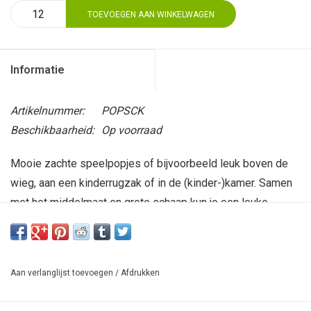
TOEVOEGEN AAN WINKELWAGEN
Informatie
Artikelnummer:
POPSCK
Beschikbaarheid:
Op voorraad
Mooie zachte speelpopjes of bijvoorbeeld leuk boven de
wieg, aan een kinderrugzak of in de (kinder-)kamer. Samen
met het middelmaat en grote schaap kun je een leuke
schapenfamilie maken. Afmeting: ongeveer 3 x 3 cm.
Aan verlanglijst toevoegen
/
Afdrukken