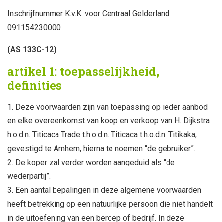
feesten
Inschrijfnummer K.v.K. voor Centraal Gelderland:
091154230000
nieuw
(AS 133C-12)
sale
artikel 1: toepasselijkheid,
definities
over titicaca
Deze voorwaarden zijn van toepassing op ieder aanbod
en elke overeenkomst van koop en verkoop van H. Dijkstra
h.o.d.n. Titicaca Trade t.h.o.d.n. Titicaca t.h.o.d.n. Titikaka,
gevestigd te Arnhem, hierna te noemen “de gebruiker”.
De koper zal verder worden aangeduid als “de
wederpartij”.
Een aantal bepalingen in deze algemene voorwaarden
heeft betrekking op een natuurlijke persoon die niet handelt
in de uitoefening van een beroep of bedrijf. In deze