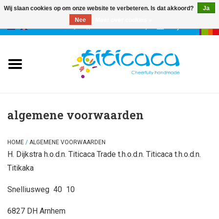
Wij slaan cookies op om onze website te verbeteren. Is dat akkoord?
Ja
Nee
Meer over cookies »
0 Artikelen - €--,--
Mijn account
poppen
deco & geluk
stories
algemene voorwaarden
etuis & tassen
HOME
/
ALGEMENE VOORWAARDEN
H. Dijkstra h.o.d.n. Titicaca Trade t.h.o.d.n. Titicaca t.h.o.d.n.
sleutelhangers
Titikaka
Snelliusweg 40 10
accessoires
6827 DH Arnhem