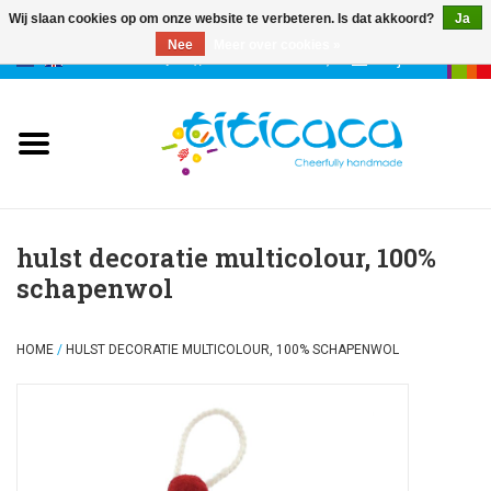
Wij slaan cookies op om onze website te verbeteren. Is dat akkoord?
Ja
Nee
Meer over cookies »
0 Artikelen - €--,--
Mijn account
poppen
deco & geluk
stories
hulst decoratie multicolour, 100%
schapenwol
etuis & tassen
HOME
/
HULST DECORATIE MULTICOLOUR, 100% SCHAPENWOL
sleutelhangers
accessoires