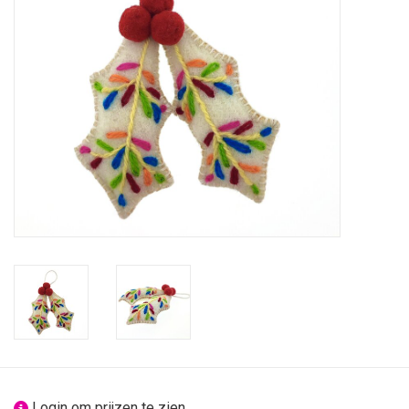
feesten
nieuw
sale
over titicaca
Login om prijzen te zien