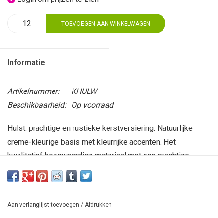
TOEVOEGEN AAN WINKELWAGEN
Informatie
Artikelnummer:
KHULW
Beschikbaarheid:
Op voorraad
Hulst: prachtige en rustieke kerstversiering. Natuurlijke
creme-kleurige basis met kleurrijke accenten. Het
kwalitatief hoogwaardige materiaal met een prachtige
uitstraling is 100% lokale Peruaanse schapenwol. Met veel
toewijding handgemaakt in de bergen van Peru. Enkelzijdig
gedecoreerd. Afmeting: 12 cm. (zonder draadje).
Aan verlanglijst toevoegen
/
Afdrukken