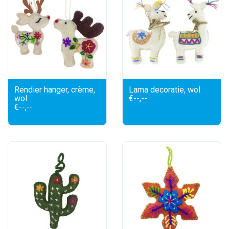
Rendier hanger, crème,
Lama decoratie, wol
wol
€--,--
€--,--