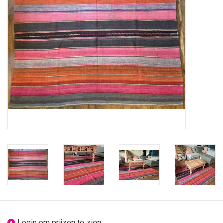
feesten
nieuw
sale
over titicaca
Login om prijzen te zien