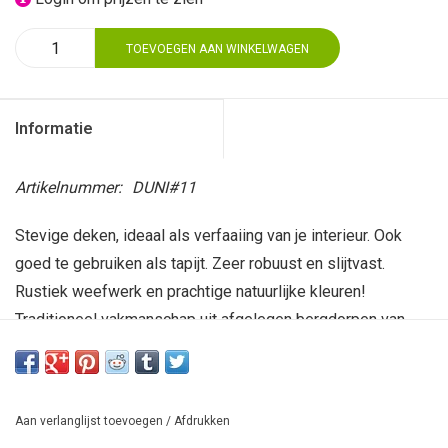
TOEVOEGEN AAN WINKELWAGEN
Informatie
Artikelnummer:
DUNI#11
Stevige deken, ideaal als verfaaiing van je interieur. Ook
goed te gebruiken als tapijt. Zeer robuust en slijtvast.
Rustiek weefwerk en prachtige natuurlijke kleuren!
Traditioneel vakmanschap uit afgelegen bergdorpen van
Bolivia en Peru. Dit unieke product is handgemaakt en
geverfd met hoofdzakelijk natuurlijke kleurstoffen,
gewonnen uit planten en andere natuurlijke materialen. De
Aan verlanglijst toevoegen
/
Afdrukken
schapenwol komt van eigen dieren, want de maker is