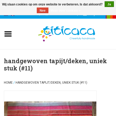
Wij slaan cookies op om onze website te verbeteren. Is dat akkoord?
Ja
Nee
Meer over cookies »
0 Artikelen - €--,--
Mijn account
poppen
deco & geluk
stories
handgewoven tapijt/deken, uniek
stuk (#11)
etuis & tassen
HOME
/
HANDGEWOVEN TAPIJT/DEKEN, UNIEK STUK (#11)
sleutelhangers
accessoires