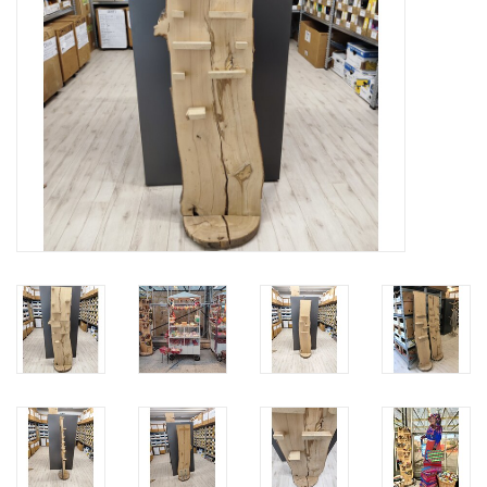
feesten
nieuw
sale
over titicaca