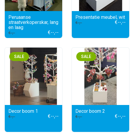
Peruaanse
Presentatie meubel, wit
straatverkoperskar, lang
€--,--
€--,--
en laag
€--,--
€--,--
SALE
SALE
Decor boom 1
Decor boom 2
€--,--
€--,--
€--,--
€--,--