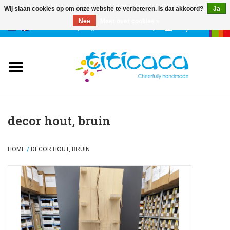
Wij slaan cookies op om onze website te verbeteren. Is dat akkoord?
Ja
Nee
Meer over cookies »
0 Artikelen - €--,--
Mijn account
poppen
deco & geluk
stories
decor hout, bruin
etuis & tassen
HOME
/
DECOR HOUT, BRUIN
sleutelhangers
accessoires