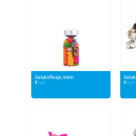
Geluksflesje, klein
Geluks
€--,--
€--,--