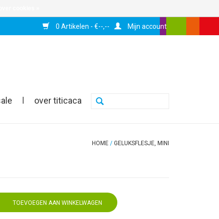
over cookies »
0 Artikelen - €--,--
Mijn account
sale
|
over titicaca
HOME
/
GELUKSFLESJE, MINI
TOEVOEGEN AAN WINKELWAGEN