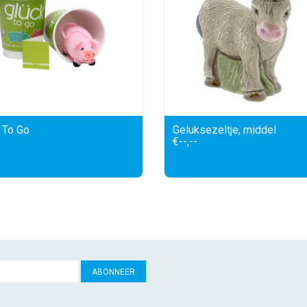
 To Go
Geluksezeltje, middel
€--,--
ABONNEER