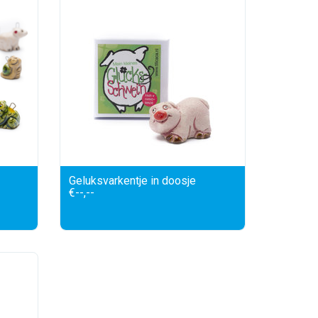
Geluksvarkentje in doosje
€--,--