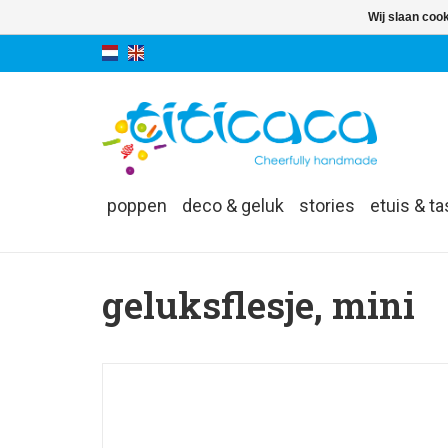
Wij slaan coo
poppen
deco & geluk
stories
etuis & t
geluksflesje, mini