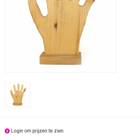
feesten
nieuw
sale
over titicaca
Login om prijzen te zien