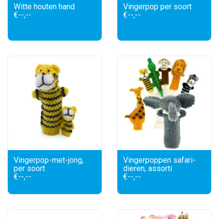
Witte houten hand
Vingerpop per soort
€--,--
€--,--
Vingerpop-met-jong,
Vingerpoppen safari-
per soort
dieren, assorti
€--,--
€--,--