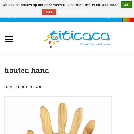
Wij slaan cookies op om onze website te verbeteren. Is dat akkoord?
Ja
Nee
Meer over cookies »
0 Artikelen - €--,--
Mijn account
poppen
deco & geluk
stories
houten hand
etuis & tassen
HOME
/
HOUTEN HAND
sleutelhangers
accessoires