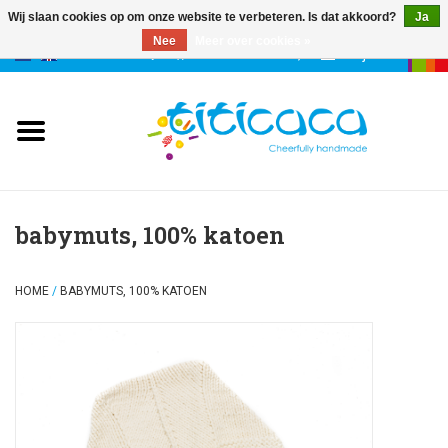
Wij slaan cookies op om onze website te verbeteren. Is dat akkoord?
Ja
Nee
Meer over cookies »
0 Artikelen - €--,--
Mijn account
poppen
deco & geluk
stories
babymuts, 100% katoen
etuis & tassen
HOME
/
BABYMUTS, 100% KATOEN
sleutelhangers
accessoires