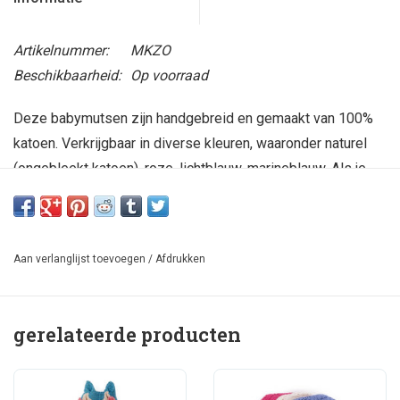
Artikelnummer:
MKZO
Beschikbaarheid:
Op voorraad
Deze babymutsen zijn handgebreid en gemaakt van 100%
katoen. Verkrijgbaar in diverse kleuren, waaronder naturel
(ongebleekt katoen), roze, lichtblauw, marineblauw. Als je
assorti bestelt, krijg je ook nog andere, nieuwe kleuren.
Deze mutsjes worden gebreid door dezelfde herderinnen
en boerinnen op de hoogvlakte van Peru, die ook de
Aan verlanglijst toevoegen
/
Afdrukken
vingerpoppen breien. Maat: van pasgeboren tot anderhalf
jaar (maat varieert vanzelf vanwege handwerk).
gerelateerde producten