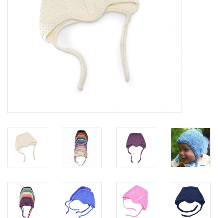
feesten
nieuw
sale
over titicaca