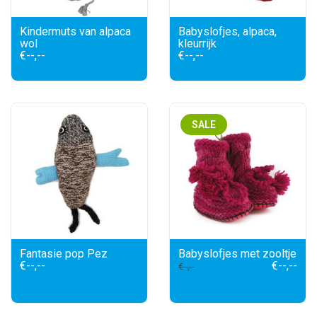
Kindermuts van alpaca
Babyslofjes, alpaca,
wol
kleurrijk
€--,--
€--,--
SALE
Fantasie pop Pez
Babyslofjes met zooltje
€--,--
€--,--
€--,--