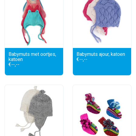
Babymuts met oortjes,
Babymuts ajour, katoen
katoen
€--,--
€--,--