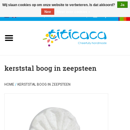
Wij slaan cookies op om onze website te verbeteren. Is dat akkoord?
Ja
Nee
Meer over cookies »
0 Artikelen - €--,--
Mijn account
poppen
deco & geluk
stories
kerststal boog in zeepsteen
etuis & tassen
HOME
/
KERSTSTAL BOOG IN ZEEPSTEEN
sleutelhangers
accessoires