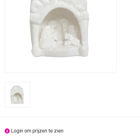
feesten
nieuw
sale
over titicaca
Login om prijzen te zien