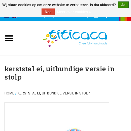
Wij slaan cookies op om onze website te verbeteren. Is dat akkoord?
Ja
Nee
Meer over cookies »
0 Artikelen - €--,--
Mijn account
poppen
deco & geluk
stories
kerststal ei, uitbundige versie in
stolp
etuis & tassen
HOME
/
KERSTSTAL EI, UITBUNDIGE VERSIE IN STOLP
sleutelhangers
accessoires