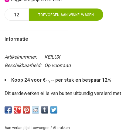
TOEVOEGEN AAN WINKELWAGEN
Informatie
Artikelnummer:
KEILUX
Beschikbaarheid:
Op voorraad
Koop 24 voor €--,-- per stuk en bespaar 12%
Dit aardewerken ei is van buiten uitbundig versierd met
bloemfiguren. Een vrolijke en mooie verschijning. En op
kerstavond gaat de stolp eraf... Van de 12 zijn er 8 rode en 4
blauwe stallen. Afmeting: 6 cm diameter en 7 cm hoog.
Aan verlanglijst toevoegen
/
Afdrukken