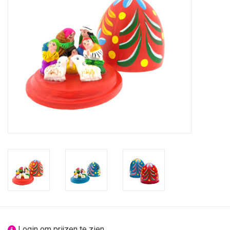
feesten
nieuw
sale
over titicaca
Login om prijzen te zien