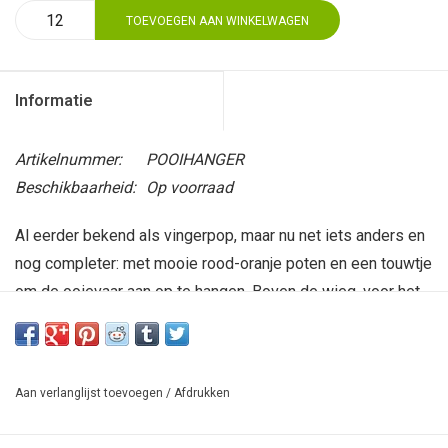
TOEVOEGEN AAN WINKELWAGEN
Informatie
Artikelnummer:
POOIHANGER
Beschikbaarheid:
Op voorraad
Al eerder bekend als vingerpop, maar nu net iets anders en
nog completer: met mooie rood-oranje poten en een touwtje
om de ooievaar aan op te hangen. Boven de wieg, voor het
raam, in de auto of aan de kinderwagen. Een leuk klein
kraamcadeautje dat ook gemakkelijk in een envelop
verstuurd kan worden, als het er nog niet direct van komt
Aan verlanglijst toevoegen
/
Afdrukken
om op kraambezoek te gaan...Al ons breiwerk is in handen
van toegewijde breisters, die goed betaald worden. De