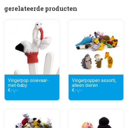
meesten doen het breien naast hun dagelijkse bezigheden.
gerelateerde producten
Zo zijn er huisvrouwen met verloren uurtjes, boerinnen
buiten het drukke zaai- en oogstseizoen en herderinnen die
tijdens het hoeden van de schapen en lama's wel een
ooievaartje kunnen breien. De poppen zorgen voor een
welkome aanvulling op hun inkomsten.
Vingerpop ooievaar-
Vingerpoppen assorti,
met-baby
alleen dieren
€--,--
€--,--