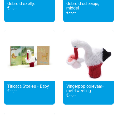
Gebreid ezeltje
Gebreid schaapje,
€--,--
middel
€--,--
Titicaca Stories - Baby
Vingerpop ooievaar-
€--,--
met-tweeling
€--,--