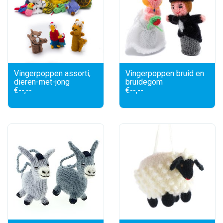
Vingerpoppen assorti,
Vingerpoppen bruid en
dieren-met-jong
bruidegom
€--,--
€--,--