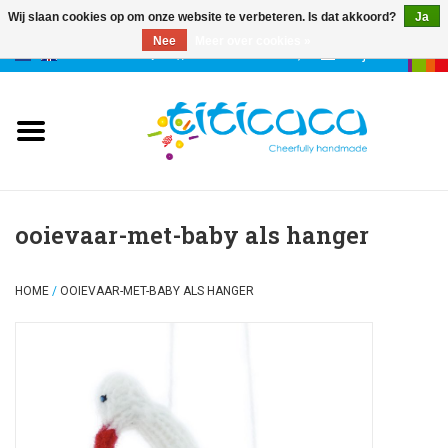
Wij slaan cookies op om onze website te verbeteren. Is dat akkoord?
Ja
Nee
Meer over cookies »
0 Artikelen - €--,--
Mijn account
poppen
deco & geluk
stories
ooievaar-met-baby als hanger
etuis & tassen
HOME
/
OOIEVAAR-MET-BABY ALS HANGER
sleutelhangers
accessoires