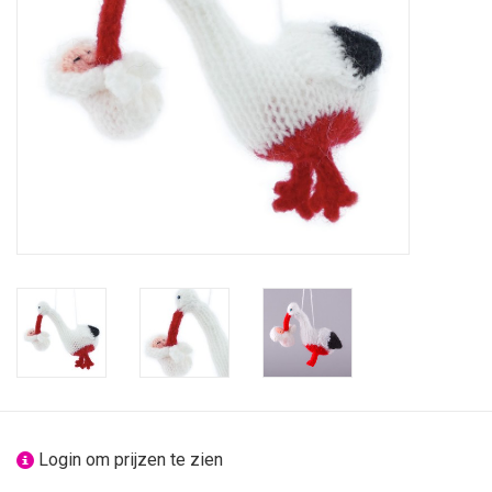
feesten
nieuw
sale
over titicaca
Login om prijzen te zien