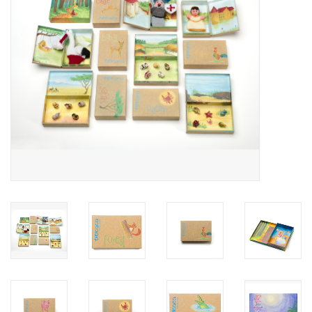
feesten
nieuw
sale
over titicaca