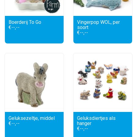
Boerderij To Go
Vingerpop WOL, per
€--,--
soort
€--,--
Geluksezeltje, middel
Geluksdiertjes als
€--,--
hanger
€--,--