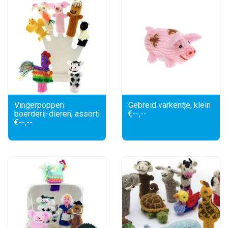
Vingerpoppen
Gebreid varkentje, klein
boerderij-dieren, assorti
€--,--
€--,--