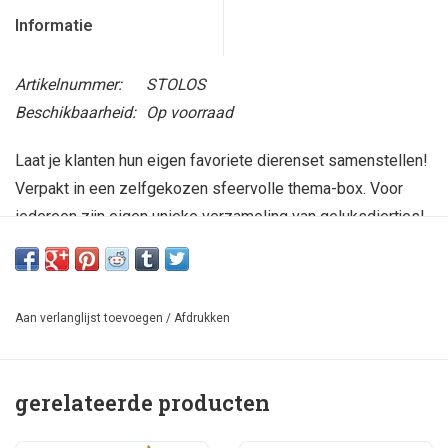
Informatie
Artikelnummer:
STOLOS
Beschikbaarheid:
Op voorraad
Laat je klanten hun eigen favoriete dierenset samenstellen!
Verpakt in een zelfgekozen sfeervolle thema-box. Voor
iedereen zijn eigen unieke verzameling van geluksdiertjes!
Gratis!: Bij een bestelling van 120 losse geluksdiertjes, krijg
je 12 lege Story-doosjes cadeau van ons! Als je dat wil, dan
graag even aangeven onder 'opmerkingen' in je bestelling.
Aan verlanglijst toevoegen
/
Afdrukken
Afmeting doosje: 7x11x2 cm. De doosjes zijn uitsluitend
gemaakt van Europees hout en gerecycled papier.
gerelateerde producten