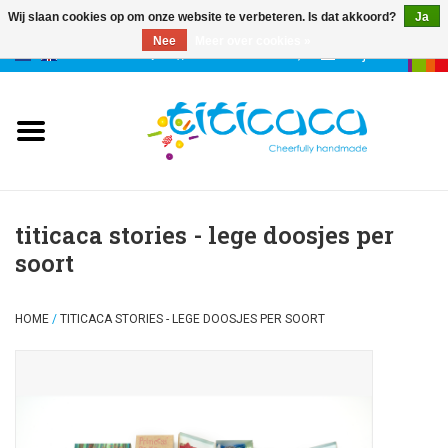
Wij slaan cookies op om onze website te verbeteren. Is dat akkoord?
Ja
Nee
Meer over cookies »
0 Artikelen - €--,--
Mijn account
poppen
deco & geluk
stories
titicaca stories - lege doosjes per
soort
etuis & tassen
HOME
/
TITICACA STORIES - LEGE DOOSJES PER SOORT
sleutelhangers
accessoires