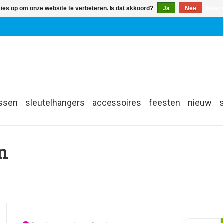
kies op om onze website te verbeteren. Is dat akkoord?
Ja
Nee
Meer 
assen
sleutelhangers
accessoires
feesten
nieuw
n