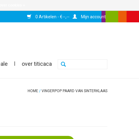
over cookies »
0 Artikelen - €--,--
Mijn account
sale
|
over titicaca
HOME
/
VINGERPOP PAARD VAN SINTERKLAAS