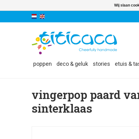
Wij slaan coo
poppen
deco & geluk
stories
etuis & t
vingerpop paard va
sinterklaas