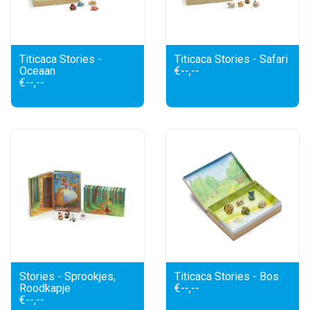
Titicaca Stories -
Titicaca Stories - Safari
Oceaan
€--,--
€--,--
Stories - Sprookjes,
Titicaca Stories - Bos
Roodkapje
€--,--
€--,--