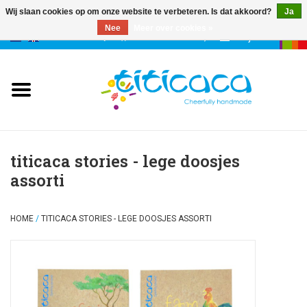
Wij slaan cookies op om onze website te verbeteren. Is dat akkoord?
Ja
Nee
Meer over cookies »
0 Artikelen - €--,--
Mijn account
poppen
deco & geluk
stories
titicaca stories - lege doosjes
assorti
etuis & tassen
HOME
/
TITICACA STORIES - LEGE DOOSJES ASSORTI
sleutelhangers
accessoires