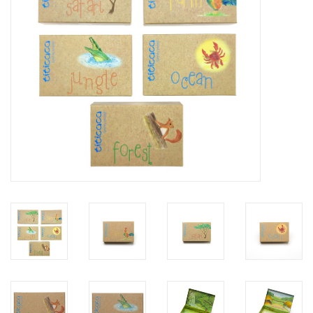
feesten
nieuw
sale
over titicaca