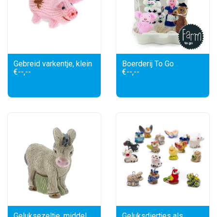
Gebreid varkentje, klein
Boerderij To Go
€--,--
€--,--
Geluksezeltje, middel
Geluksdiertjes als