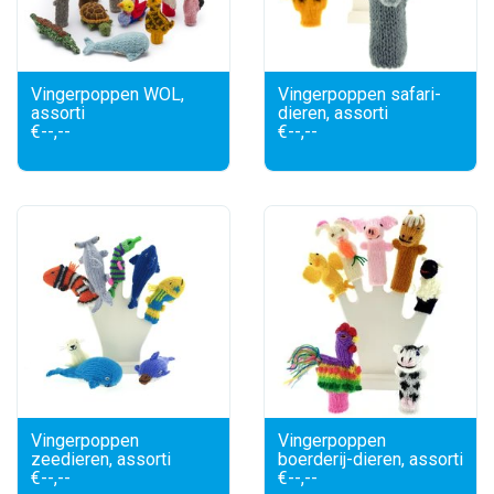
Vingerpoppen WOL,
Vingerpoppen safari-
assorti
dieren, assorti
€--,--
€--,--
Vingerpoppen
Vingerpoppen
zeedieren, assorti
boerderij-dieren, assorti
€--,--
€--,--