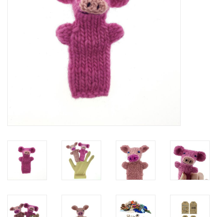
feesten
nieuw
sale
over titicaca