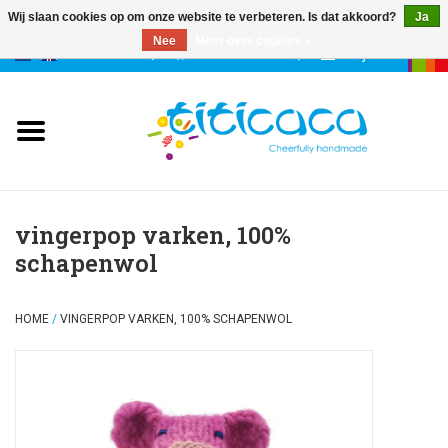
Wij slaan cookies op om onze website te verbeteren. Is dat akkoord?
Ja
Nee
Meer over cookies »
0 Artikelen - €--,--
Mijn account
poppen
deco & geluk
stories
vingerpop varken, 100%
schapenwol
etuis & tassen
HOME
/
VINGERPOP VARKEN, 100% SCHAPENWOL
sleutelhangers
accessoires