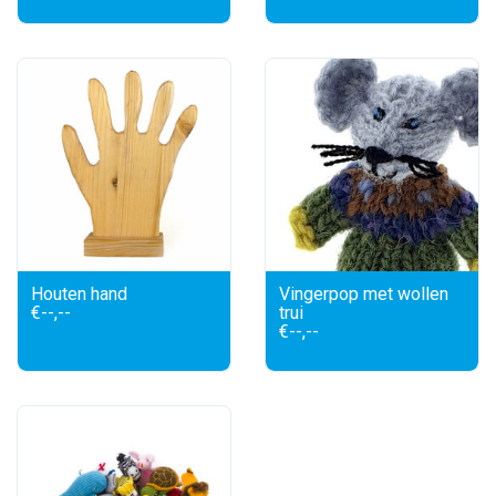
Houten hand
Vingerpop met wollen
€--,--
trui
€--,--